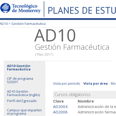
PLANES DE EST
AD10 >
Gestión Farmacéutica
AD10
Gestión Farmacéutica
( Plan 2017 )
AD10 Gestión
Farmacéutica
CIP de programa
520201
Vista por periodo
Vista por área
Mos
AD10 Gestión
Cursos obligatorios
Farmacéutica (Inglés)
Perfil del Egresado
Clave
Nombre
AD2004
Administración de la 
Campus que imparten
AD2006
Administración farma
el programa