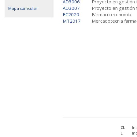
AD3006
Proyecto en gestión 
AD3007
Proyecto en gestión 
Mapa curricular
EC2020
Fármaco economía
MT2017
Mercadotecnia farma
CL
In
L
In