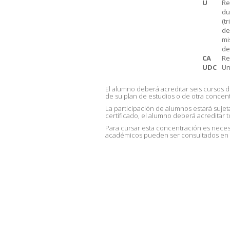
U
Re
du
(t
de
mi
de
CA
Re
UDC
Un
El alumno deberá acreditar seis cursos d
de su plan de estudios o de otra concen
La participación de alumnos estará sujeta
certificado, el alumno deberá acreditar t
Para cursar esta concentración es necesa
académicos pueden ser consultados en la