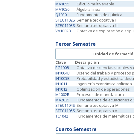
MA1055
Cálculo multivariable
MA1056
Álgebra lineal
Q1030
Fundamentos de química
STEC1102S
Semana tec optativa II
STEC1103S
Semana tec optativa III
VA1002B
Optativa de exploración discipl
Tercer Semestre
Unidad de formació
Clave
Descripción
EG1008
Optativa de ciencias sociales 
IN1004B
Diseño del trabajo y procesos 
IN1005B
Probabilidad y estadística descr
IN1011
Ingeniería económica aplicada
IN1012
Optimización de operaciones
M1002B
Procesos de manufactura
MA2025
Fundamentos de ecuaciones di
STEC1104S
Semana tec optativa IV
STEC1105S
Semana tec optativa V
TC1042
Fundamentos de matemáticas d
Cuarto Semestre