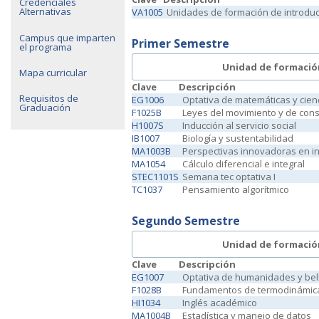
Credenciales
Alternativas
VA1005
Unidades de formación de introdu
Campus que imparten
Primer Semestre
el programa
Unidad de formació
Mapa curricular
Clave
Descripción
Requisitos de
EG1006
Optativa de matemáticas y cien
Graduación
F1025B
Leyes del movimiento y de con
H1007S
Inducción al servicio social
IB1007
Biología y sustentabilidad
MA1003B
Perspectivas innovadoras en in
MA1054
Cálculo diferencial e integral
STEC1101S
Semana tec optativa I
TC1037
Pensamiento algorítmico
Segundo Semestre
Unidad de formació
Clave
Descripción
EG1007
Optativa de humanidades y bel
F1028B
Fundamentos de termodinámic
HI1034
Inglés académico
MA1004B
Estadística y manejo de datos