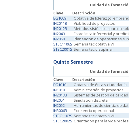
Unidad de formació
Clave
Descripción
EG1009
Optativa de liderazgo, emprend
IN2011B
Viabilidad de proyectos
IN2012B
Métodos sistémicos para la so
IN2049
Estadística inferencial y predict
IN2050
Planeación de operaciones e i
STEC1106S
Semana tec optativa VI
STEC2001S
Semana tec disciplinar
Quinto Semestre
Unidad de formació
Clave
Descripción
EG1010
Optativa de ética y ciudadanía
IN1010
Administración de proyectos
IN2013B
Sistemas de gestión de calidad
IN2051
Simulación discreta
IN2052
Herramientas de ciencia de da
IN3006B
Excelencia operacional
STEC1107S
Semana tec optativa VII
STEC2002S
Orientación para la vida profes