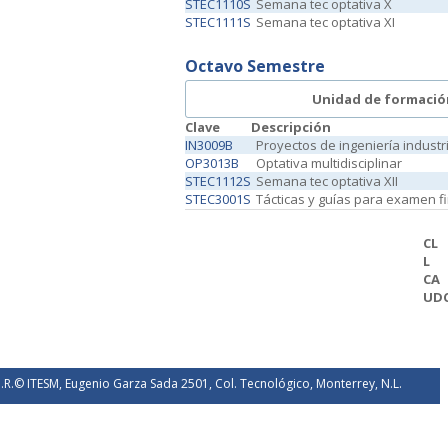
STEC1110S
Semana tec optativa X
STEC1111S
Semana tec optativa XI
Octavo Semestre
Unidad de formació
Clave
Descripción
IN3009B
Proyectos de ingeniería industr
OP3013B
Optativa multidisciplinar
STEC1112S
Semana tec optativa XII
STEC3001S
Tácticas y guías para examen fi
CL
L
CA
UD
.R.© ITESM, Eugenio Garza Sada 2501, Col. Tecnológico, Monterrey, N.L.
éxico. 2026.