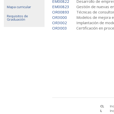
EM00822
Desarrollo de empre
EM00823
Gestión de nuevas 
Mapa curricular
OR00893
Técnicas de consultor
Requisitos de
OR3000
Modelos de mejora e
Graduación
OR3002
Implantación de mod
OR3003
Certificación en proc
CL
In
L
In