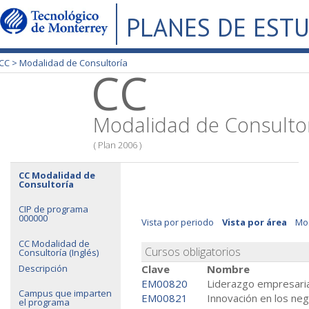
PLANES DE EST
CC >
Modalidad de Consultoría
CC
Modalidad de Consulto
( Plan 2006 )
CC Modalidad de
Consultoría
CIP de programa
000000
Vista por periodo
Vista por área
Mos
CC Modalidad de
Cursos obligatorios
Consultoría (Inglés)
Descripción
Clave
Nombre
EM00820
Liderazgo empresaria
Campus que imparten
EM00821
Innovación en los ne
el programa