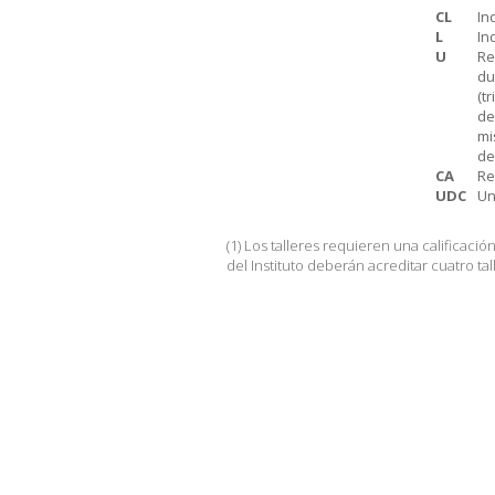
CL
In
L
In
U
Re
du
(t
de
mi
de
CA
Re
UDC
Un
(1) Los talleres requieren una calificac
del Instituto deberán acreditar cuatro tal