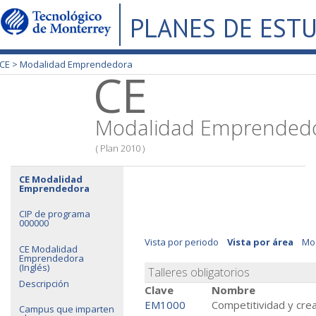
PLANES DE EST
CE >
Modalidad Emprendedora
CE
Modalidad Emprended
( Plan 2010 )
CE Modalidad
Emprendedora
CIP de programa
000000
Vista por periodo
Vista por área
Mos
CE Modalidad
Emprendedora
(Inglés)
Talleres obligatorios
Descripción
Clave
Nombre
EM1000
Competitividad y crea
Campus que imparten