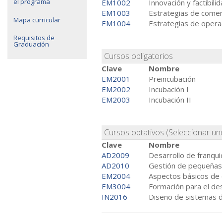
el programa
EM1002
Innovación y factibili
EM1003
Estrategias de comerc
Mapa curricular
EM1004
Estrategias de opera
Requisitos de
Graduación
Cursos obligatorios
Clave
Nombre
EM2001
Preincubación
EM2002
Incubación I
EM2003
Incubación II
Cursos optativos (Seleccionar un
Clave
Nombre
AD2009
Desarrollo de franqui
AD2010
Gestión de pequeñas
EM2004
Aspectos básicos de 
EM3004
Formación para el de
IN2016
Diseño de sistemas d