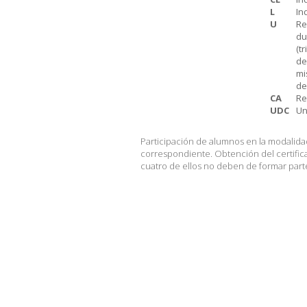
L
In
U
Re
du
(t
de
mi
de
CA
Re
UDC
Un
Participación de alumnos en la modalidad:
correspondiente. Obtención del certific
cuatro de ellos no deben de formar parte