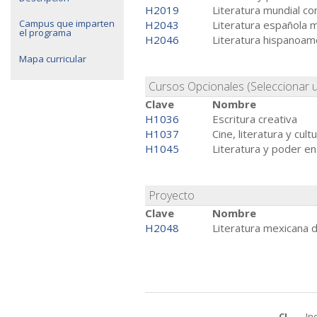
H2019
Literatura mundial 
Campus que imparten
H2043
Literatura española
el programa
H2046
Literatura hispanoame
Mapa curricular
Cursos Opcionales (Seleccionar 
Clave
Nombre
H1036
Escritura creativa
H1037
Cine, literatura y cult
H1045
Literatura y poder en
Proyecto
Clave
Nombre
H2048
Literatura mexicana d
CL
In