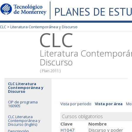
PLANES DE EST
CLC >
Literatura Contemporánea y Discurso
CLC
Literatura Contemporá
Discurso
( Plan 2011 )
CLC Literatura
Contemporánea y
Discurso
CIP de programa
Vista por periodo
Vista por área
Mos
160905
Cursos obligatorios
CLC Literatura
Contemporánea y
Clave
Nombre
Discurso (Inglés)
H1047
Discurso y poder
Descripción