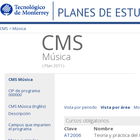
PLANES DE EST
CMS >
Música
CMS
Música
( Plan 2011 )
CMS Música
CIP de programa
000000
CMS Música (Inglés)
Vista por periodo
Vista por área
Mos
Descripción
Cursos obligatorios
Campus que imparten
Clave
Nombre
el programa
AT2006
Teoría y práctica del