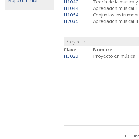
Mapa curricular
H1042
Teoría de la música y
H1044
Apreciación musical I
H1054
Conjuntos instrument
H2035
Apreciación musical II
Proyecto
Clave
Nombre
H3023
Proyecto en música
CL
In