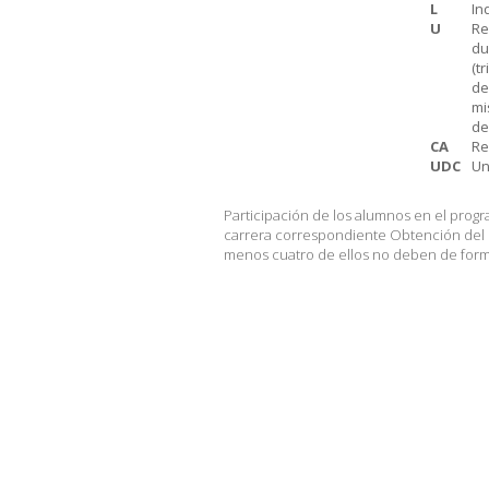
L
In
U
Re
du
(t
de
mi
de
CA
Re
UDC
Un
Participación de los alumnos en el progra
carrera correspondiente Obtención del ce
menos cuatro de ellos no deben de formar