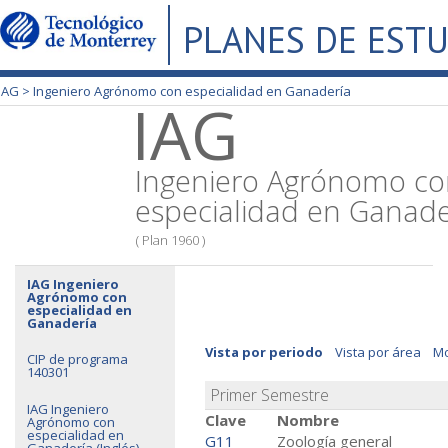
PLANES DE EST
IAG >
Ingeniero Agrónomo con especialidad en Ganadería
IAG
Ingeniero Agrónomo c
especialidad en Ganade
( Plan 1960 )
IAG Ingeniero
Agrónomo con
especialidad en
Ganadería
Vista por periodo
Vista por área
Mo
CIP de programa
140301
Primer Semestre
IAG Ingeniero
Clave
Nombre
Agrónomo con
especialidad en
G11
Zoología general
Ganadería (Inglés)