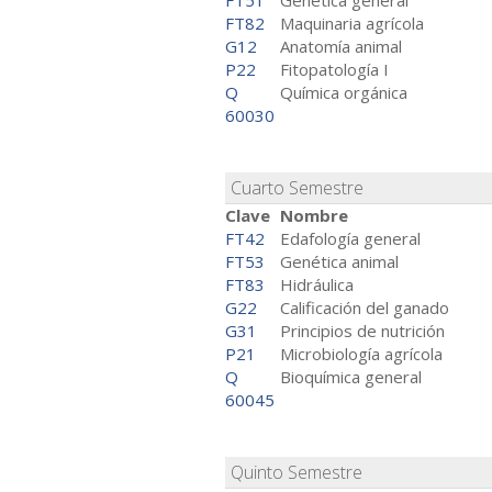
FT51
Genética general
FT82
Maquinaria agrícola
G12
Anatomía animal
P22
Fitopatología I
Q
Química orgánica
60030
Cuarto Semestre
Clave
Nombre
FT42
Edafología general
FT53
Genética animal
FT83
Hidráulica
G22
Calificación del ganado
G31
Principios de nutrición
P21
Microbiología agrícola
Q
Bioquímica general
60045
Quinto Semestre