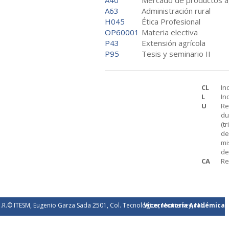
A40
Mercado de productos ag
A63
Administración rural
H045
Ética Profesional
OP60001
Materia electiva
P43
Extensión agrícola
P95
Tesis y seminario II
CL
In
L
In
U
Re
du
(t
de
mi
de
CA
Re
.R.© ITESM, Eugenio Garza Sada 2501, Col. Tecnológico, Monterrey, N.L.
Vicerrectoría Académica
éxico. 2026.