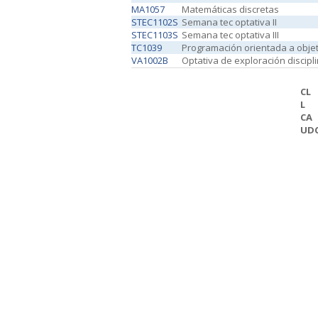
MA1057
Matemáticas discretas
STEC1102S
Semana tec optativa II
STEC1103S
Semana tec optativa III
TC1039
Programación orientada a obje
VA1002B
Optativa de exploración discipl
CL
L
CA
UD