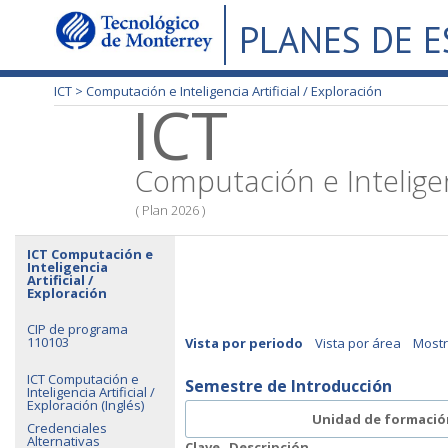
PLANES DE 
ICT >
Computación e Inteligencia Artificial / Exploración
ICT
Computación e Inteligenc
( Plan 2026 )
ICT Computación e
Inteligencia
Artificial /
Exploración
CIP de programa
110103
Vista por periodo
Vista por área
Mostr
ICT Computación e
Semestre de Introducción
Inteligencia Artificial /
Exploración (Inglés)
Unidad de formació
Credenciales
Alternativas
Clave
Descripción