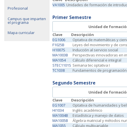
VA1005
Unidades de formación de introdu
Profesional
Primer Semestre
Campus que imparten
el programa
Unidad de formació
Mapa curricular
Clave
Descripción
EG1006
Optativa de matemáticas y cien
F1025B
Leyes del movimiento y de con
H1007S
Inducción al servicio social
MA1003B
Perspectivas innovadoras en in
MA1054
Cálculo diferencial e integral
STEC1101S
Semana tec optativa I
TC1038
Fundamentos de programación
Segundo Semestre
Unidad de formació
Clave
Descripción
EG1007
Optativa de humanidades y bel
HI1034
Inglés académico
MA1004B
Estadística y manejo de datos
MA1005B
Álgebra matricial y métodos nu
MA1055
Cálculo multivariable