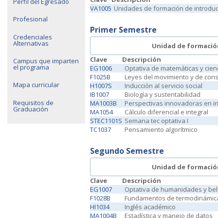
Perfil del Egresado
VA1005
Unidades de formación de introdu
Profesional
Primer Semestre
Credenciales
Alternativas
Unidad de formació
Clave
Descripción
Campus que imparten
el programa
EG1006
Optativa de matemáticas y cien
F1025B
Leyes del movimiento y de con
Mapa curricular
H1007S
Inducción al servicio social
IB1007
Biología y sustentabilidad
Requisitos de
MA1003B
Perspectivas innovadoras en in
Graduación
MA1054
Cálculo diferencial e integral
STEC1101S
Semana tec optativa I
TC1037
Pensamiento algorítmico
Segundo Semestre
Unidad de formació
Clave
Descripción
EG1007
Optativa de humanidades y bel
F1028B
Fundamentos de termodinámic
HI1034
Inglés académico
MA1004B
Estadística y manejo de datos