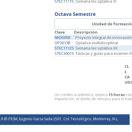
STEC1111S
Semana tec optativa XI
Octavo Semestre
Unidad de formació
Clave
Descripción
NN3005B
Proyecto integral de innovación
OP3013B
Optativa multidisciplinar
STEC1112S
Semana tec optativa XII
STEC3001S
Tácticas y guías para examen fi
CL
L
CA
UD
Un crédito académico, implica
15 horas
cla
impartición, el doble de minutos para el trab
.R.© ITESM, Eugenio Garza Sada 2501, Col. Tecnológico, Monterrey, N.L.
éxico. 2026.