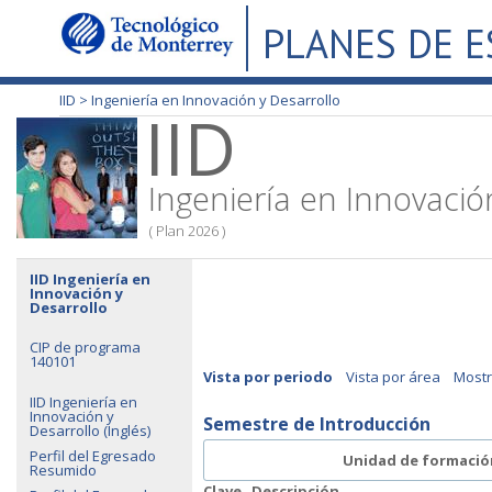
PLANES DE 
IID >
Ingeniería en Innovación y Desarrollo
IID
Ingeniería en Innovació
( Plan 2026 )
IID Ingeniería en
Innovación y
Desarrollo
CIP de programa
140101
Vista por periodo
Vista por área
Mostr
IID Ingeniería en
Innovación y
Semestre de Introducción
Desarrollo (Inglés)
Perfil del Egresado
Unidad de formació
Resumido
Clave
Descripción