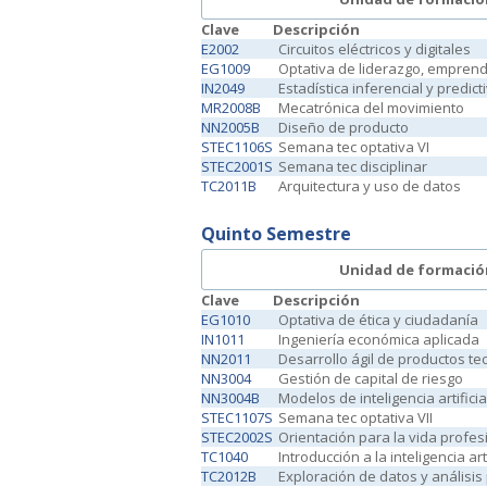
Clave
Descripción
E2002
Circuitos eléctricos y digitales
EG1009
Optativa de liderazgo, emprend
IN2049
Estadística inferencial y predict
MR2008B
Mecatrónica del movimiento
NN2005B
Diseño de producto
STEC1106S
Semana tec optativa VI
STEC2001S
Semana tec disciplinar
TC2011B
Arquitectura y uso de datos
Quinto Semestre
Unidad de formació
Clave
Descripción
EG1010
Optativa de ética y ciudadanía
IN1011
Ingeniería económica aplicada
NN2011
Desarrollo ágil de productos te
NN3004
Gestión de capital de riesgo
NN3004B
Modelos de inteligencia artificia
STEC1107S
Semana tec optativa VII
STEC2002S
Orientación para la vida profes
TC1040
Introducción a la inteligencia arti
TC2012B
Exploración de datos y análisis 