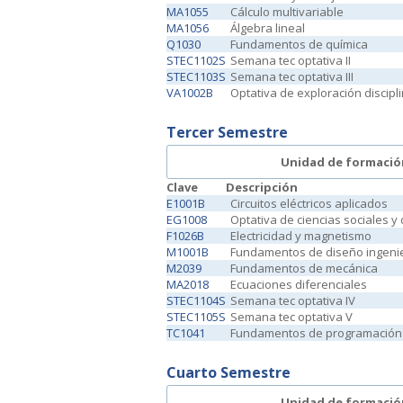
MA1055
Cálculo multivariable
MA1056
Álgebra lineal
Q1030
Fundamentos de química
STEC1102S
Semana tec optativa II
STEC1103S
Semana tec optativa III
VA1002B
Optativa de exploración discipl
Tercer Semestre
Unidad de formació
Clave
Descripción
E1001B
Circuitos eléctricos aplicados
EG1008
Optativa de ciencias sociales 
F1026B
Electricidad y magnetismo
M1001B
Fundamentos de diseño ingenie
M2039
Fundamentos de mecánica
MA2018
Ecuaciones diferenciales
STEC1104S
Semana tec optativa IV
STEC1105S
Semana tec optativa V
TC1041
Fundamentos de programación 
Cuarto Semestre
Unidad de formació