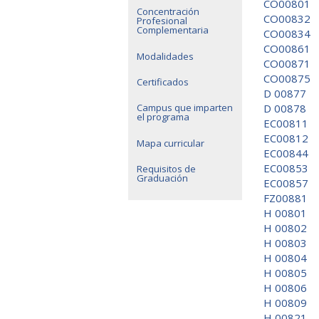
CO00801
Concentración
CO00832
Profesional
Complementaria
CO00834
CO00861
Modalidades
CO00871
CO00875
Certificados
D 00877
D 00878
Campus que imparten
el programa
EC00811
EC00812
Mapa curricular
EC00844
EC00853
Requisitos de
Graduación
EC00857
FZ00881
H 00801
H 00802
H 00803
H 00804
H 00805
H 00806
H 00809
H 00821