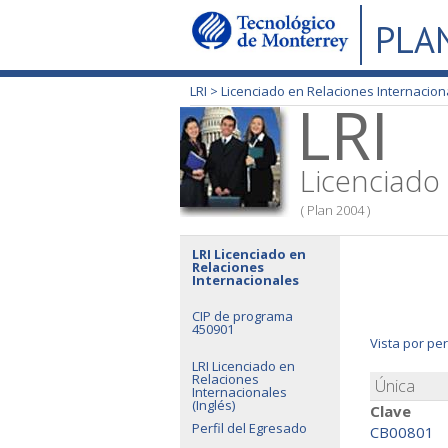
PLA
LRI >
Licenciado en Relaciones Internacion
LRI
Licenciado
( Plan 2004 )
LRI Licenciado en
Relaciones
Internacionales
CIP de programa
450901
Vista por pe
LRI Licenciado en
Relaciones
Única
Internacionales
(Inglés)
Clave
Perfil del Egresado
CB00801