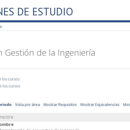
NES DE ESTUDIO
a
M
 Gestión de la Ingeniería
 los cursos
de los cursos
eriodo
Vista por área
Mostrar Requisitos
Mostrar Equivalencias
Mos
imestre
ombre