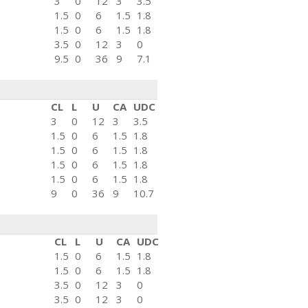
3
0
12
3
3.5
1.5
0
6
1.5
1.8
1.5
0
6
1.5
1.8
3.5
0
12
3
0
9.5
0
36
9
7.1
CL
L
U
CA
UDC
3
0
12
3
3.5
1.5
0
6
1.5
1.8
1.5
0
6
1.5
1.8
1.5
0
6
1.5
1.8
1.5
0
6
1.5
1.8
9
0
36
9
10.7
CL
L
U
CA
UDC
1.5
0
6
1.5
1.8
1.5
0
6
1.5
1.8
3.5
0
12
3
0
3.5
0
12
3
0