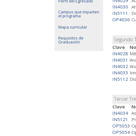
IN4029
Ad
Perfil del Egresado
IN4030
An
Campus que imparten
IN5111
Di
el programa
OP4036
Cu
Mapa curricular
Requisitos de
Segundo 
Graduación
Clave
No
IN4028
Mét
IN4031
Aná
IN4032
Aná
IN4033
Inn
IN5112
Di
Tercer Tr
Clave
N
IN4034
As
IN5121
Pr
OP5053
Op
OP5054
Op