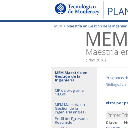
PLA
MEM >
Maestría en Gestión de la Ingenierí
ME
Maestría en
( Plan 2016 )
MEM Maestría en
Gestión de la
Programas de
Ingeniería
Bibliografía 
CIP de programa
143501
Vista por p
MEM Maestría en
Gestión de la
Ingeniería (Inglés)
Primer Tr
Perfil del Egresado
Clave
N
Resumido