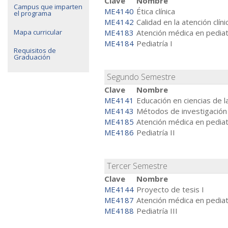
Clave
Nombre
Campus que imparten
ME4140
Ética clínica
el programa
ME4142
Calidad en la atención clíni
Mapa curricular
ME4183
Atención médica en pediatr
ME4184
Pediatría I
Requisitos de
Graduación
Segundo Semestre
Clave
Nombre
ME4141
Educación en ciencias de l
ME4143
Métodos de investigación 
ME4185
Atención médica en pediatr
ME4186
Pediatría II
Tercer Semestre
Clave
Nombre
ME4144
Proyecto de tesis I
ME4187
Atención médica en pediatr
ME4188
Pediatría III