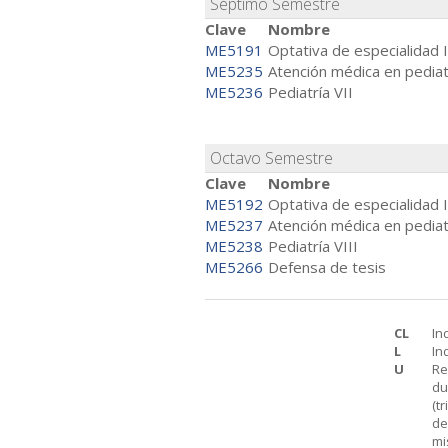
Séptimo Semestre
Clave
Nombre
ME5191
Optativa de especialidad I
ME5235
Atención médica en pediatr
ME5236
Pediatría VII
Octavo Semestre
Clave
Nombre
ME5192
Optativa de especialidad I
ME5237
Atención médica en pediatr
ME5238
Pediatría VIII
ME5266
Defensa de tesis
CL
In
L
In
U
Re
du
(t
de
mi