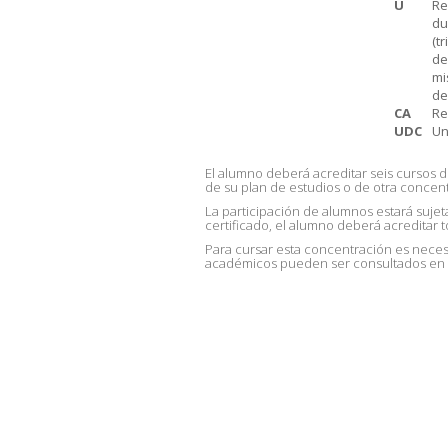
U
Re
du
(t
de
mi
de
CA
Re
UDC
Un
El alumno deberá acreditar seis cursos d
de su plan de estudios o de otra concen
La participación de alumnos estará sujeta
certificado, el alumno deberá acreditar t
Para cursar esta concentración es necesa
académicos pueden ser consultados en la