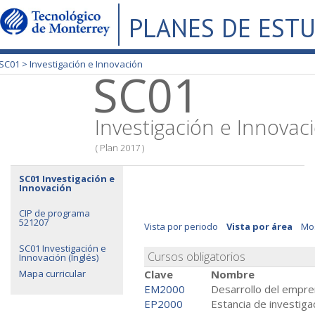
PLANES DE EST
SC01 >
Investigación e Innovación
SC01
Investigación e Innovac
( Plan 2017 )
SC01 Investigación e
Innovación
CIP de programa
521207
Vista por periodo
Vista por área
Mos
SC01 Investigación e
Cursos obligatorios
Innovación (Inglés)
Mapa curricular
Clave
Nombre
EM2000
Desarrollo del empre
EP2000
Estancia de investigac