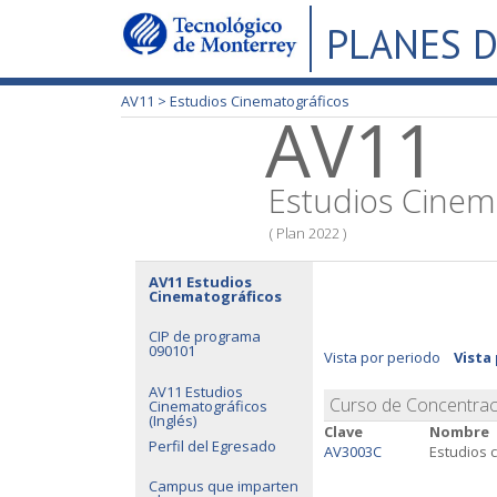
PLANES D
AV11 >
Estudios Cinematográficos
AV11
Estudios Cinem
( Plan 2022 )
AV11 Estudios
Cinematográficos
CIP de programa
090101
Vista por periodo
Vista
AV11 Estudios
Curso de Concentrac
Cinematográficos
(Inglés)
Clave
Nombre
Perfil del Egresado
AV3003C
Estudios 
Campus que imparten