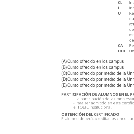
CL
In
L
In
U
Re
du
(t
de
mi
de
CA
Re
UDC
Un
(A)
Curso ofrecido en los campus
(B)
Curso ofrecido en los campus
(C)
Curso ofrecido por medio de la Uni
(D)
Curso ofrecido por medio de la Uni
(E)
Curso ofrecido por medio de la Uni
PARTICIPACIÓN DE ALUMNOS EN EL 
La participación del alumno estar
Para ser admitido en este certif
el TOEFL institucional.
OBTENCIÓN DEL CERTIFICADO
El alumno deberá acreditar los cinco c