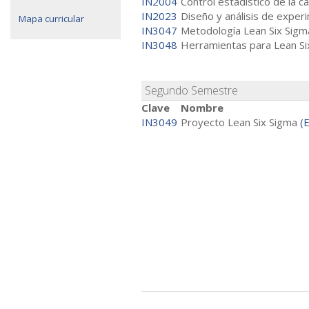
IN2004
Control estadístico de la c
IN2023
Diseño y análisis de expe
Mapa curricular
IN3047
Metodología Lean Six Sig
IN3048
Herramientas para Lean S
Segundo Semestre
Clave
Nombre
IN3049
Proyecto Lean Six Sigma
(E