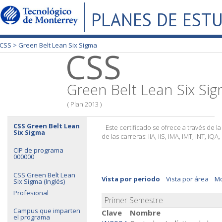
PLANES DE EST
CSS >
Green Belt Lean Six Sigma
CSS
Green Belt Lean Six Si
( Plan 2013 )
CSS Green Belt Lean
Este certificado se ofrece a través de l
Six Sigma
de las carreras: IIA, IIS, IMA, IMT, INT, IQA
CIP de programa
000000
CSS Green Belt Lean
Vista por periodo
Vista por área
Mo
Six Sigma (Inglés)
Profesional
Primer Semestre
Campus que imparten
Clave
Nombre
el programa