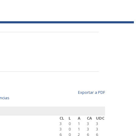
Exportar a PDF
ncias
CL
L
A
CA
UDC
3
0
1
3
3
3
0
1
3
3
6
0
2
6
6