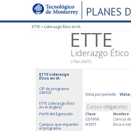
PLANES D
ETTE >
Liderazgo Ético en IA
ETTE
Liderazgo Ético
( Plan 2025 )
ETTE Liderazgo
Ético en IA
CIP de programa
240103
Vista por periodo
Vista
ETTE Liderazgo Ético
Cursos obligatorios
en IA (Inglés)
Perfil del Egresado
Clave
Nombre
CO1010
Ciencia de
H1071
Ética e int
Campus que imparten
el programa