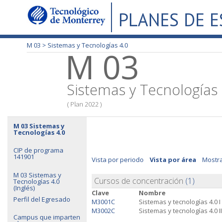
PLANES DE 
M 03 >
Sistemas y Tecnologías 4.0
M 03
Sistemas y Tecnologías 
( Plan 2022 )
M 03 Sistemas y
Tecnologías 4.0
CIP de programa
141901
Vista por periodo
Vista por área
Mostra
M 03 Sistemas y
Cursos de concentración
(1)
Tecnologías 4.0
(Inglés)
Clave
Nombre
Perfil del Egresado
M3001C
Sistemas y tecnologías 4.0 I
M3002C
Sistemas y tecnologías 4.0 II
Campus que imparten