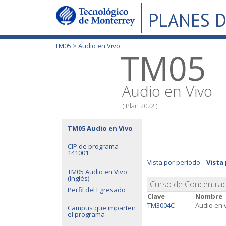
PLANES D
TM05 >
Audio en Vivo
TM05
Audio en Vivo
( Plan 2022 )
TM05 Audio en Vivo
CIP de programa
141001
Vista por periodo
Vista
TM05 Audio en Vivo
(Inglés)
Curso de Concentrac
Perfil del Egresado
Clave
Nombre
TM3004C
Audio en 
Campus que imparten
el programa